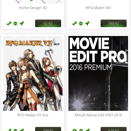
Home Design 3D
RPG Maker MV
42 Kč
380 Kč
RPG Maker VX Ace
MAGIX Movie Edit PRO 2016
209 Kč
626 Kč