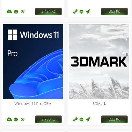
2 484 Kč
353 Kč
Windows 11 Pro OEM
3DMark
2 760 Kč
222 Kč