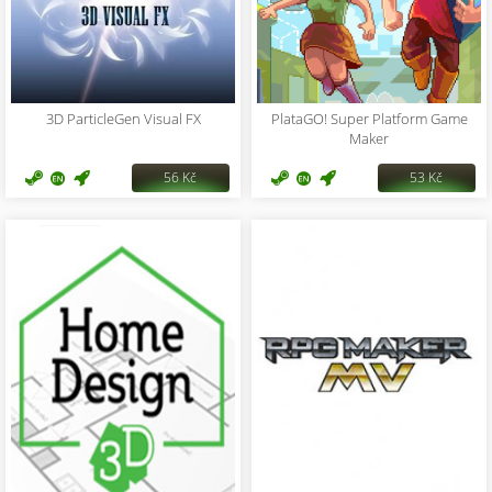
3D ParticleGen Visual FX
PlataGO! Super Platform Game
Maker
56 Kč
53 Kč