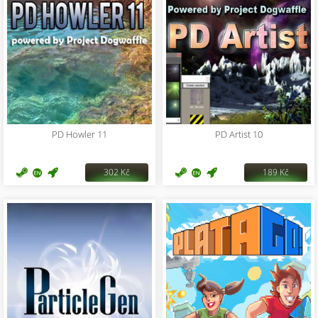
PD Howler 11
PD Artist 10
302 Kč
189 Kč