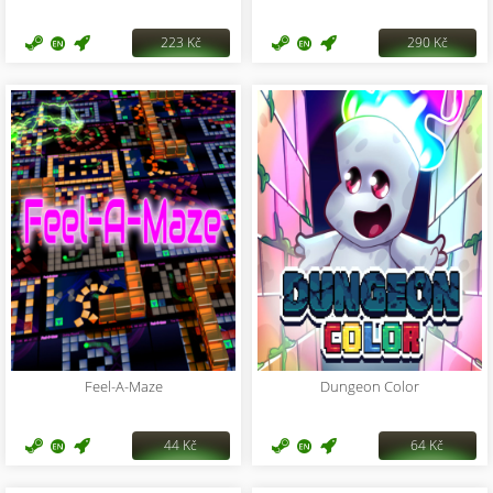
223 Kč
290 Kč
Feel-A-Maze
Dungeon Color
44 Kč
64 Kč