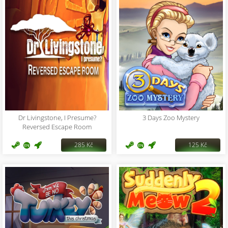
Dr Livingstone, I Presume?
3 Days Zoo Mystery
Reversed Escape Room
285 Kč
125 Kč