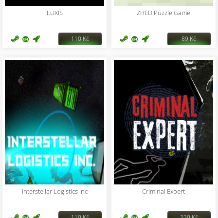
LUXIS
ZHED Puzzle Game
110 Kč
89 Kč
Interstellar Logistics Inc
Criminal Expert
110 Kč
220 Kč