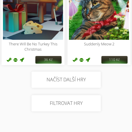
There Will Be No Turkey This
Suddenly Meow 2
Christmas
36 Kč
110 Kč
NAČÍST DALŠÍ HRY
FILTROVAT HRY