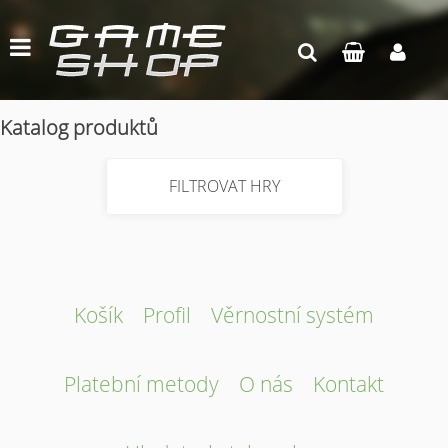
Katalog produktů
FILTROVAT HRY
Košík
Profil
Věrnostní systém
Platební metody
O nás
Kontakt