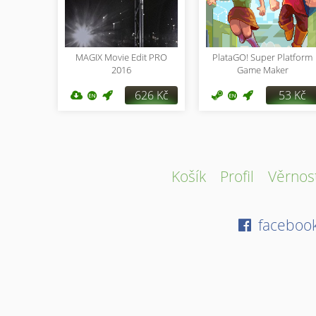
MAGIX Movie Edit PRO
PlataGO! Super Platform
2016
Game Maker
626 Kč
53 Kč
Košík
Profil
Věrnos
faceboo