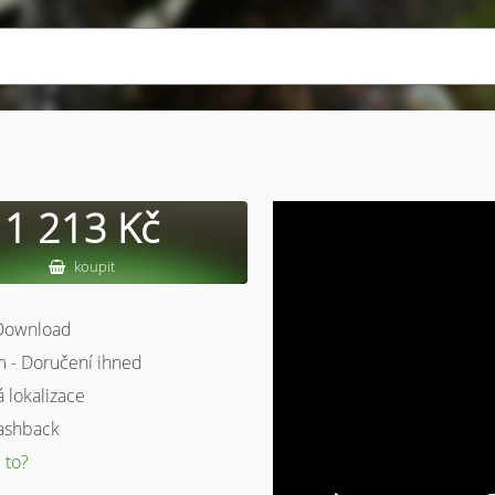
1 213 Kč
koupit
 Download
 - Doručení ihned
á lokalizace
ashback
 to?