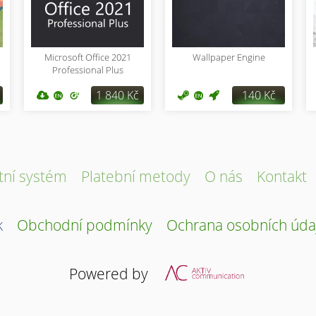
Microsoft Office 2021
Wallpaper Engine
Professional Plus
1 840 Kč
140 Kč
tní systém
Platební metody
O nás
Kontakt
k
Obchodní podmínky
Ochrana osobních úda
Powered by