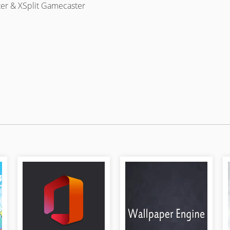
ter & XSplit Gamecaster