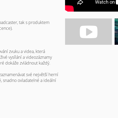
roadcaster, tak s produktem
cence).
vání zvuku a videa, která
živé vysílání a videozáznamy
eré dokáže zvládnout každý.
aznamenávat své největší herní
é, snadno ovladatelné a ideální