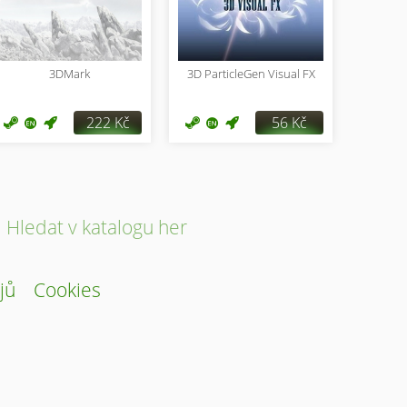
3DMark
3D ParticleGen Visual FX
222 Kč
56 Kč
Hledat v katalogu her
jů
Cookies