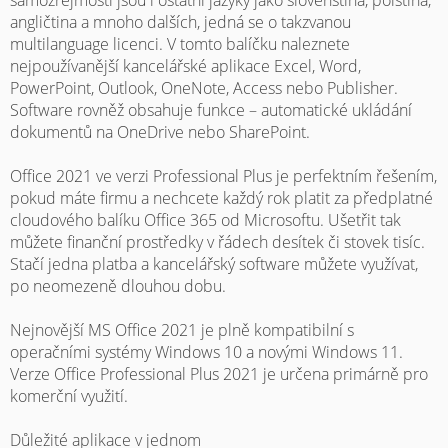
samozřejmostí jsou i ostatní jazyky jako slovenština, polština,
angličtina a mnoho dalších, jedná se o takzvanou
multilanguage licenci. V tomto balíčku naleznete
nejpoužívanější kancelářské aplikace Excel, Word,
PowerPoint, Outlook, OneNote, Access nebo Publisher.
Software rovněž obsahuje funkce – automatické ukládání
dokumentů na OneDrive nebo SharePoint.
Office 2021 ve verzi Professional Plus je perfektním řešením,
pokud máte firmu a nechcete každý rok platit za předplatné
cloudového balíku Office 365 od Microsoftu. Ušetřit tak
můžete finanční prostředky v řádech desítek či stovek tisíc.
Stačí jedna platba a kancelářský software můžete využívat,
po neomezeně dlouhou dobu.
Nejnovější MS Office 2021 je plně kompatibilní s
operačními systémy Windows 10 a novými Windows 11.
Verze Office Professional Plus 2021 je určena primárně pro
komerční využití.
Důležité aplikace v jednom