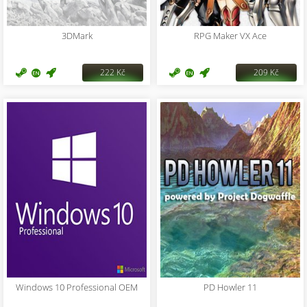
3DMark
RPG Maker VX Ace
222 Kč
209 Kč
Windows 10 Professional OEM
PD Howler 11