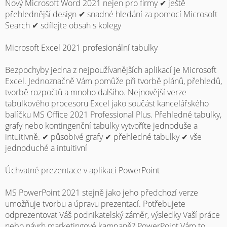
Nový Microsoft Word 2021 nejen pro firmy ✔ ještě
přehlednější design ✔ snadné hledání za pomocí Microsoft
Search ✔ sdílejte obsah s kolegy
Microsoft Excel 2021 profesionální tabulky
Bezpochyby jedna z nejpoužívanějších aplikací je Microsoft
Excel. Jednoznačně Vám pomůže při tvorbě plánů, přehledů,
tvorbě rozpočtů a mnoho dalšího. Nejnovější verze
tabulkového procesoru Excel jako součást kancelářského
balíčku MS Office 2021 Professional Plus. Přehledné tabulky,
grafy nebo kontingenční tabulky vytvoříte jednoduše a
intuitivně. ✔ působivé grafy ✔ přehledné tabulky ✔ vše
jednoduché a intuitivní
Úchvatné prezentace v aplikaci PowerPoint
MS PowerPoint 2021 stejně jako jeho předchozí verze
umožňuje tvorbu a úpravu prezentací. Potřebujete
odprezentovat Váš podnikatelský záměr, výsledky Vaší práce
nebo návrh marketingové kampaně? PowerPoint Vám to