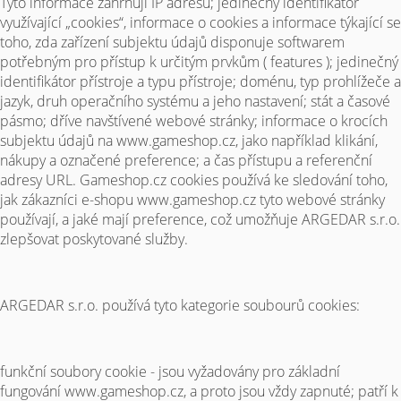
Tyto informace zahrnují IP adresu; jedinečný identifikátor
využívající „cookies“, informace o cookies a informace týkající se
toho, zda zařízení subjektu údajů disponuje softwarem
potřebným pro přístup k určitým prvkům ( features ); jedinečný
identifikátor přístroje a typu přístroje; doménu, typ prohlížeče a
jazyk, druh operačního systému a jeho nastavení; stát a časové
pásmo; dříve navštívené webové stránky; informace o krocích
subjektu údajů na www.gameshop.cz, jako například klikání,
nákupy a označené preference; a čas přístupu a referenční
adresy URL. Gameshop.cz cookies používá ke sledování toho,
jak zákazníci e-shopu www.gameshop.cz tyto webové stránky
používají, a jaké mají preference, což umožňuje ARGEDAR s.r.o.
zlepšovat poskytované služby.
ARGEDAR s.r.o. používá tyto kategorie soubourů cookies:
funkční soubory cookie - jsou vyžadovány pro základní
fungování www.gameshop.cz, a proto jsou vždy zapnuté; patří k