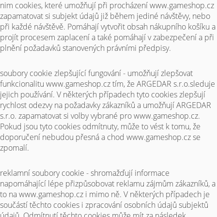
nim cookies, které umožňují při procházení www.gameshop.cz
zapamatovat si subjekt údajů již během jediné návštěvy, nebo
při každé návštěvě. Pomáhají vytvořit obsah nákupního košíku a
projít procesem zaplacení a také pomáhají v zabezpečení a při
plnění požadavků stanovených právními předpisy.
soubory cookie zlepšující fungování - umožňují zlepšovat
funkcionalitu www.gameshop.cz tím, že ARGEDAR s.r.o.sleduje
jejich používání. V některých případech tyto cookies zlepšují
rychlost odezvy na požadavky zákazníků a umožňují ARGEDAR
s.r.o. zapamatovat si volby vybrané pro www.gameshop.cz.
Pokud jsou tyto cookies odmítnuty, může to vést k tomu, že
doporučení nebudou přesná a chod www.gameshop.cz se
zpomalí.
reklamní soubory cookie - shromažďují informace
napomáhající lépe přizpůsobovat reklamu zájmům zákazníků, a
to na www.gameshop.cz i mimo ně. V některých případech je
součástí těchto cookies i zpracování osobních údajů subjektů
údajů. Odmítnutí těchto cookies může mít za následek