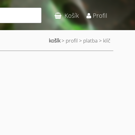
Hledat
Košík
Profil
košík
> profil > platba > klíč