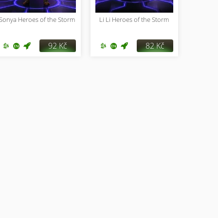
Sonya Heroes of the Storm
Li Li Heroes of the Storm
92 Kč
82 Kč