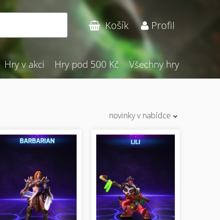
Hledat
Košík
Profil
Hry v akci
Hry pod 500 Kč
Všechny hry
novinky v nabídce