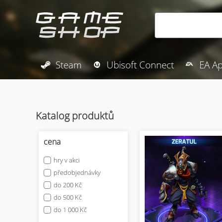
Steam
Ubisoft Connect
EA A
Katalog produktů
cena
hry v akci
předobjednávky
do 200 Kč
do 500 Kč
do 1 000 Kč