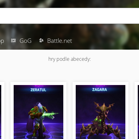
pp
GoG
Battle.net
hry podle abecedy: