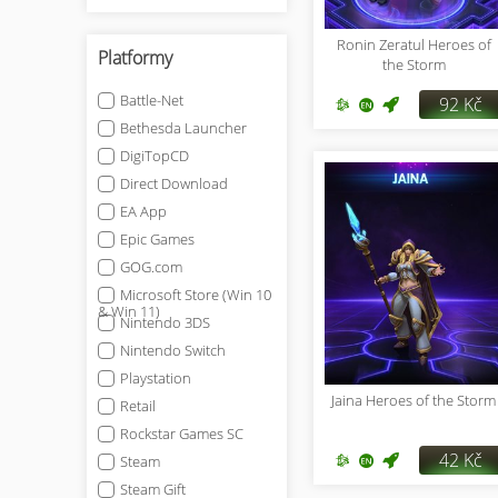
Ronin Zeratul Heroes of
Platformy
the Storm
Battle-Net
92 Kč
Bethesda Launcher
DigiTopCD
Direct Download
EA App
Epic Games
GOG.com
Microsoft Store (Win 10
& Win 11)
Nintendo 3DS
Nintendo Switch
Playstation
Jaina Heroes of the Storm
Retail
Rockstar Games SC
42 Kč
Steam
Steam Gift