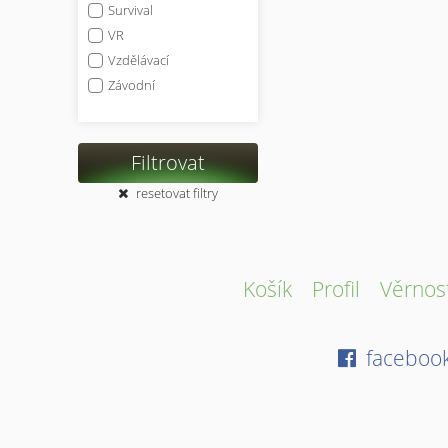
Survival
VR
Vzdělávací
Závodní
Filtrovat
resetovat filtry
Košík
Profil
Věrnos
faceboo