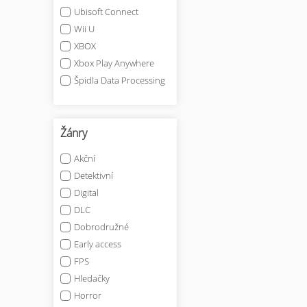
Ubisoft Connect
Wii U
XBOX
Xbox Play Anywhere
Špidla Data Processing
Žánry
Akční
Detektivní
Digital
DLC
Dobrodružné
Early access
FPS
Hledačky
Horror