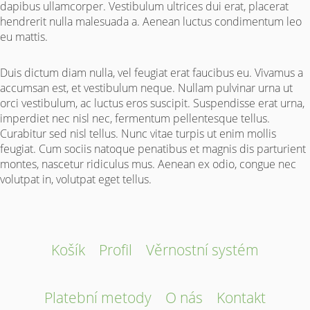
dapibus ullamcorper. Vestibulum ultrices dui erat, placerat
hendrerit nulla malesuada a. Aenean luctus condimentum leo
eu mattis.
Duis dictum diam nulla, vel feugiat erat faucibus eu. Vivamus a
accumsan est, et vestibulum neque. Nullam pulvinar urna ut
orci vestibulum, ac luctus eros suscipit. Suspendisse erat urna,
imperdiet nec nisl nec, fermentum pellentesque tellus.
Curabitur sed nisl tellus. Nunc vitae turpis ut enim mollis
feugiat. Cum sociis natoque penatibus et magnis dis parturient
montes, nascetur ridiculus mus. Aenean ex odio, congue nec
volutpat in, volutpat eget tellus.
Košík
Profil
Věrnostní systém
Platební metody
O nás
Kontakt