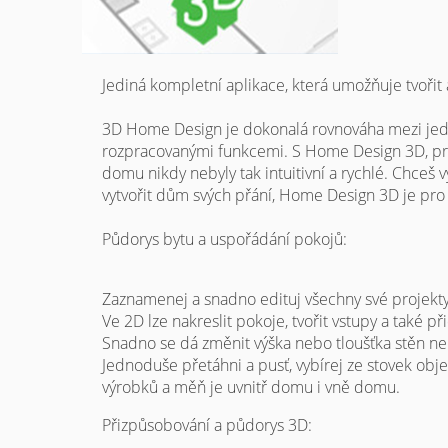
Jediná kompletní aplikace, která umožňuje tvořit 
3D Home Design je dokonalá rovnováha mezi je
rozpracovanými funkcemi. S Home Design 3D, pro
domu nikdy nebyly tak intuitivní a rychlé. Chceš 
vytvořit dům svých přání, Home Design 3D je pro 
Půdorys bytu a uspořádání pokojů:
Zaznamenej a snadno edituj všechny své projekt
Ve 2D lze nakreslit pokoje, tvořit vstupy a také p
Snadno se dá změnit výška nebo tloušťka stěn n
Jednoduše přetáhni a pusť, vybírej ze stovek obje
výrobků a měň je uvnitř domu i vně domu.
Přizpůsobování a půdorys 3D: