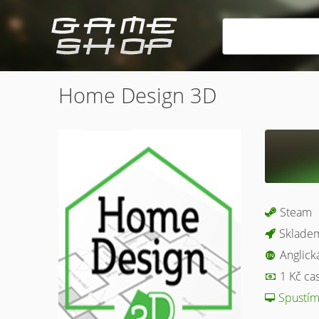
Home Design 3D
Steam
Skladem
Anglick
1 Kč ca
Spustím