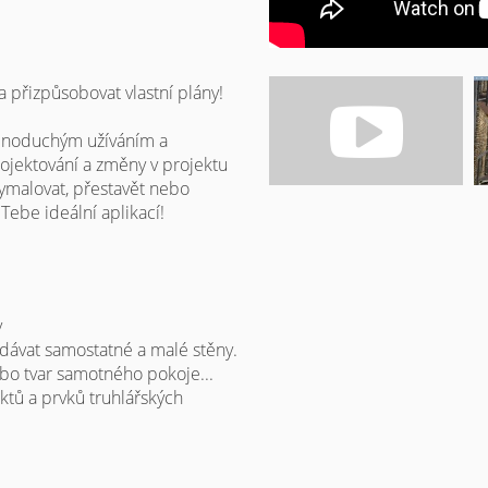
a přizpůsobovat vlastní plány!
dnoduchým užíváním a
jektování a změny v projektu
vymalovat, přestavět nebo
Tebe ideální aplikací!
y
řidávat samostatné a malé stěny.
ebo tvar samotného pokoje...
ktů a prvků truhlářských