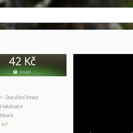
42 Kč
koupit
 - Doručení ihned
á lokalizace
shback
 to?