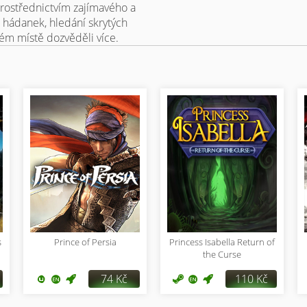
prostřednictvím zajímavého a
í hádanek, hledání skrytých
ém místě dozvěděli více.
s
Prince of Persia
Princess Isabella Return of
the Curse
74 Kč
110 Kč