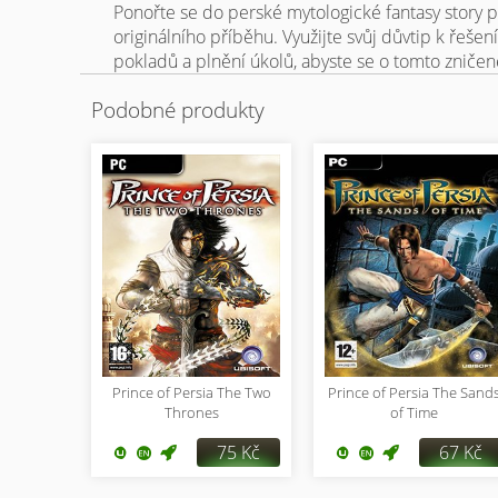
Ponořte se do perské mytologické fantasy story 
originálního příběhu. Využijte svůj důvtip k řešen
pokladů a plnění úkolů, abyste se o tomto zničen
Podobné produkty
Prince of Persia The Two
Prince of Persia The Sand
Thrones
of Time
75 Kč
67 Kč