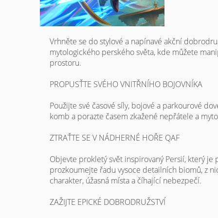
Vrhněte se do stylové a napínavé akční dobrodr
mytologického perského světa, kde můžete manip
prostoru.
PROPUSŤTE SVÉHO VNITŘNÍHO BOJOVNÍKA
Použijte své časové síly, bojové a parkourové do
komb a porazte časem zkažené nepřátele a mytol
ZTRAŤTE SE V NÁDHERNÉ HOŘE QAF
Objevte prokletý svět inspirovaný Persií, který j
prozkoumejte řadu vysoce detailních biomů, z nic
charakter, úžasná místa a číhající nebezpečí.
ZAŽIJTE EPICKÉ DOBRODRUŽSTVÍ