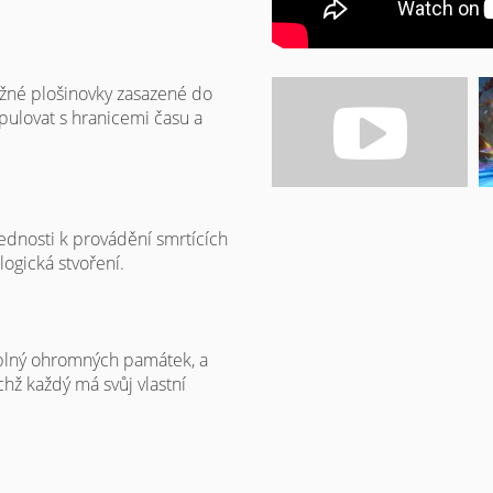
užné plošinovky zasazené do
ulovat s hranicemi času a
vednosti k provádění smrtících
ogická stvoření.
e plný ohromných památek, a
hž každý má svůj vlastní