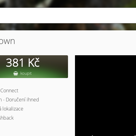
rown
381 Kč
koupit
 Connect
 - Doručení ihned
á lokalizace
shback