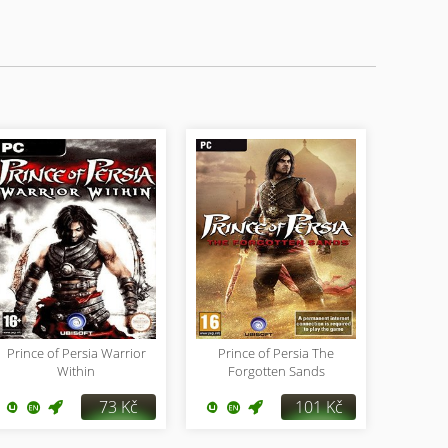
Prince of Persia Warrior
Prince of Persia The
Within
Forgotten Sands
73 Kč
101 Kč