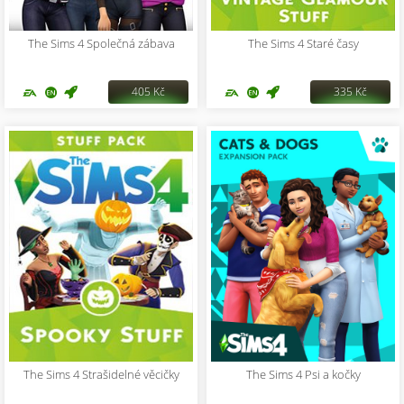
The Sims 4 Společná zábava
The Sims 4 Staré časy
405 Kč
335 Kč
The Sims 4 Strašidelné věcičky
The Sims 4 Psi a kočky