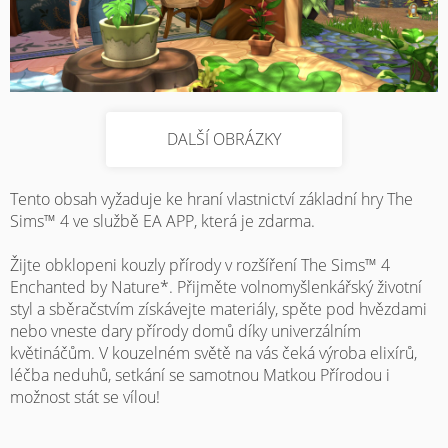
DALŠÍ OBRÁZKY
Tento obsah vyžaduje ke hraní vlastnictví základní hry The
Sims™ 4 ve službě EA APP, která je zdarma.
Žijte obklopeni kouzly přírody v rozšíření The Sims™ 4
Enchanted by Nature*. Přijměte volnomyšlenkářský životní
styl a sběračstvím získávejte materiály, spěte pod hvězdami
nebo vneste dary přírody domů díky univerzálním
květináčům. V kouzelném světě na vás čeká výroba elixírů,
léčba neduhů, setkání se samotnou Matkou Přírodou i
možnost stát se vílou!