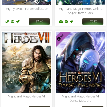
Mighty Switch Force! Collection
Might and Magic Heroes Online
Angel Starter Pack
87 Kč
176 Kč
Might and Magic Heroes VII
Might and Magic Heroes VI
Danse Macabre