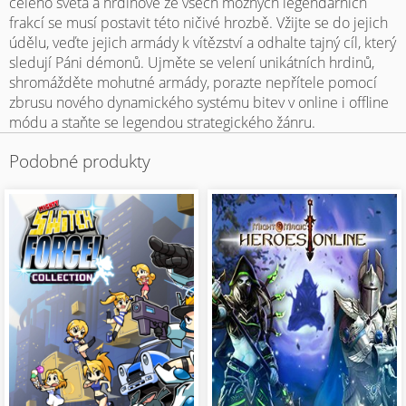
celého světa a hrdinové ze všech možných legendárních
frakcí se musí postavit této ničivé hrozbě. Vžijte se do jejich
údělu, veďte jejich armády k vítězství a odhalte tajný cíl, který
sledují Páni démonů. Ujměte se velení unikátních hrdinů,
shromážděte mohutné armády, porazte nepřítele pomocí
zbrusu nového dynamického systému bitev v online i offline
módu a staňte se legendou strategického žánru.
Podobné produkty