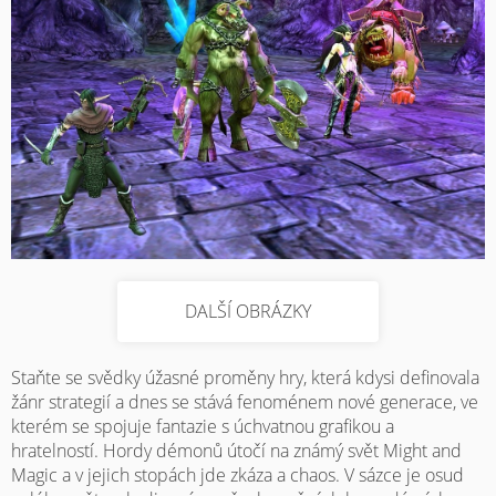
DALŠÍ OBRÁZKY
Staňte se svědky úžasné proměny hry, která kdysi definovala
žánr strategií a dnes se stává fenoménem nové generace, ve
kterém se spojuje fantazie s úchvatnou grafikou a
hratelností. Hordy démonů útočí na známý svět Might and
Magic a v jejich stopách jde zkáza a chaos. V sázce je osud