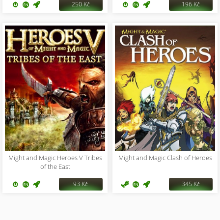
250 Kč
196 Kč
Might and Magic Heroes V Tribes
Might and Magic Clash of Heroes
of the East
93 Kč
345 Kč