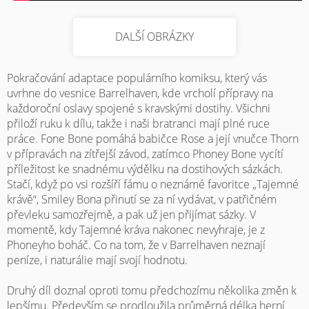
DALŠÍ OBRÁZKY
Pokračování adaptace populárního komiksu, který vás
uvrhne do vesnice Barrelhaven, kde vrcholí přípravy na
každoroční oslavy spojené s kravskými dostihy. Všichni
přiloží ruku k dílu, takže i naši bratranci mají plné ruce
práce. Fone Bone pomáhá babičce Rose a její vnučce Thorn
v přípravách na zítřejší závod, zatímco Phoney Bone vycítí
příležitost ke snadnému výdělku na dostihových sázkách.
Stačí, když po vsi rozšíří fámu o neznámé favoritce „Tajemné
krávě“, Smiley Bona přinutí se za ní vydávat, v patřičném
převleku samozřejmě, a pak už jen přijímat sázky. V
momentě, kdy Tajemné kráva nakonec nevyhraje, je z
Phoneyho boháč. Co na tom, že v Barrelhaven neznají
peníze, i naturálie mají svojí hodnotu.
Druhý díl doznal oproti tomu předchozímu několika změn k
lepšímu. Především se prodloužila průměrná délka herní