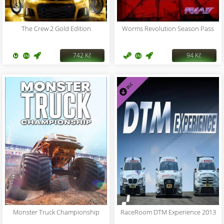
The Crew 2 Gold Edition
Worms Revolution Season Pass
742 Kč
94 Kč
Monster Truck Championship
RaceRoom DTM Experience 2013