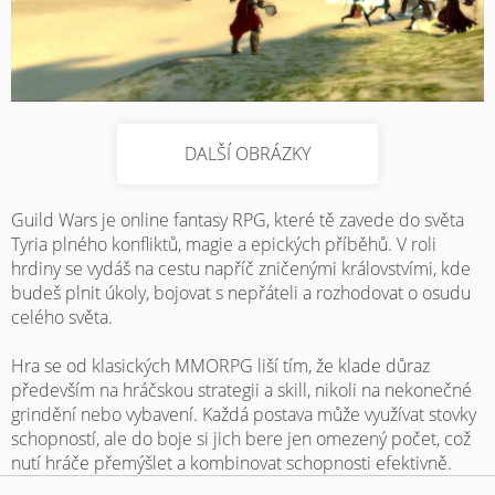
DALŠÍ OBRÁZKY
Guild Wars je online fantasy RPG, které tě zavede do světa
Tyria plného konfliktů, magie a epických příběhů. V roli
hrdiny se vydáš na cestu napříč zničenými královstvími, kde
budeš plnit úkoly, bojovat s nepřáteli a rozhodovat o osudu
celého světa.
Hra se od klasických MMORPG liší tím, že klade důraz
především na hráčskou strategii a skill, nikoli na nekonečné
grindění nebo vybavení. Každá postava může využívat stovky
schopností, ale do boje si jich bere jen omezený počet, což
nutí hráče přemýšlet a kombinovat schopnosti efektivně.