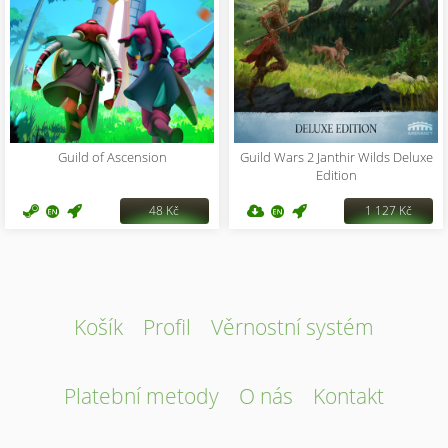
Guild of Ascension
Guild Wars 2 Janthir Wilds Deluxe
Edition
48 Kč
1 127 Kč
Košík
Profil
Věrnostní systém
Platební metody
O nás
Kontakt