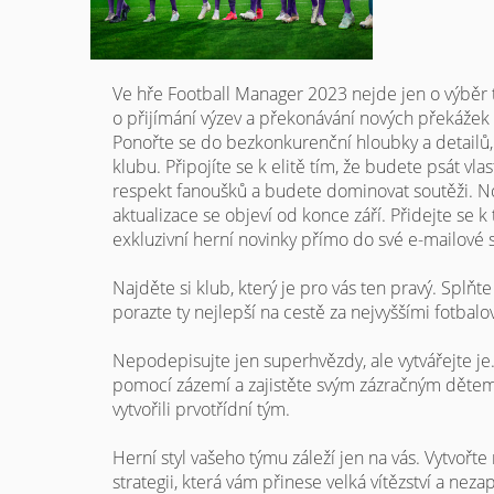
Ve hře Football Manager 2023 nejde jen o výběr t
o přijímání výzev a překonávání nových překážek př
Ponořte se do bezkonkurenční hloubky a detailů,
klubu. Připojíte se k elitě tím, že budete psát vlastn
respekt fanoušků a budete dominovat soutěži. No
aktualizace se objeví od konce září. Přidejte se 
exkluzivní herní novinky přímo do své e-mailové 
Najděte si klub, který je pro vás ten pravý. Splň
porazte ty nejlepší na cestě za nejvyššími fotbal
Nepodepisujte jen superhvězdy, ale vytvářejte je.
pomocí zázemí a zajistěte svým zázračným dětem
vytvořili prvotřídní tým.
Herní styl vašeho týmu záleží jen na vás. Vytvořte
strategii, která vám přinese velká vítězství a n