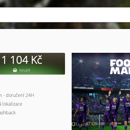
1 104 Kč
koupit
m - doručení 24H
á lokalizace
ashback