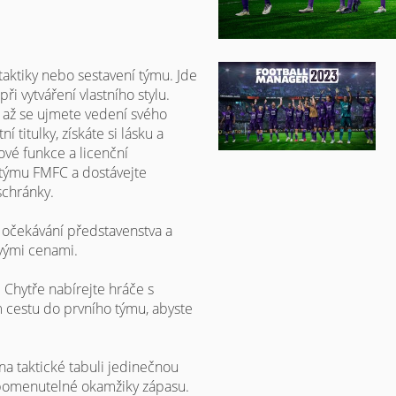
aktiky nebo sestavení týmu. Jde
i vytváření vlastního stylu.
 až se ujmete vedení svého
í titulky, získáte si lásku a
vé funkce a licenční
k týmu FMFC a dostávejte
schránky.
te očekávání představenstva a
ovými cenami.
 Chytře nabírejte hráče s
 cestu do prvního týmu, abyste
 na taktické tabuli jedinečnou
ezapomenutelné okamžiky zápasu.