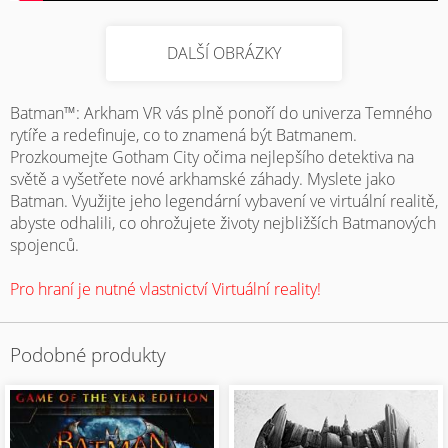
DALŠÍ OBRÁZKY
Batman™: Arkham VR vás plně ponoří do univerza Temného
rytíře a redefinuje, co to znamená být Batmanem.
Prozkoumejte Gotham City očima nejlepšího detektiva na
světě a vyšetřete nové arkhamské záhady. Myslete jako
Batman. Využijte jeho legendární vybavení ve virtuální realitě,
abyste odhalili, co ohrožujete životy nejbližších Batmanových
spojenců.
Pro hraní je nutné vlastnictví Virtuální reality!
Podobné produkty