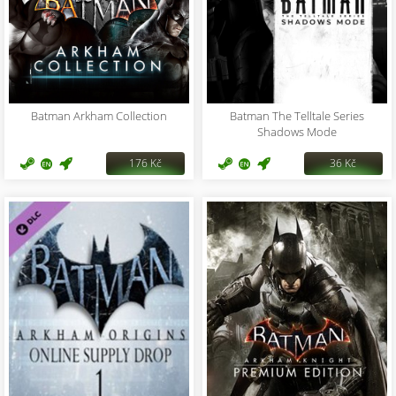
Batman Arkham Collection
Batman The Telltale Series
Shadows Mode
176 Kč
36 Kč