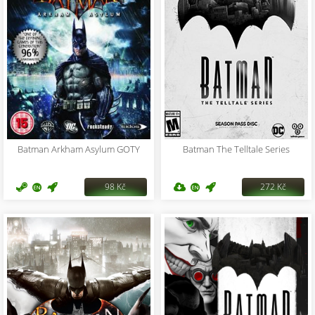
Batman Arkham Asylum GOTY
Batman The Telltale Series
98 Kč
272 Kč