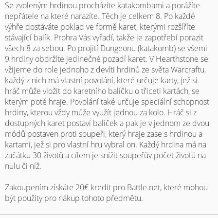
Se zvoleným hrdinou procházíte katakombami a porážíte
nepřátele na které narazíte. Těch je celkem 8. Po každé
výhře dostáváte poklad ve formě karet, kterými rozšíříte
stávající balík. Prohra Vás vyřadí, takže je zapotřebí porazit
všech 8 za sebou. Po projití Dungeonu (katakomb) se všemi
9 hrdiny obdržíte jedinečné pozadí karet. V Hearthstone se
vžijeme do role jednoho z devíti hrdinů ze světa Warcraftu,
každý z nich má vlastní povolání, které určuje karty, jež si
hráč může vložit do karetního balíčku o třiceti kartách, se
kterým poté hraje. Povolání také určuje speciální schopnost
hrdiny, kterou vždy může využít jednou za kolo. Hráč si z
dostupných karet postaví balíček a pak je v jednom ze dvou
módů postaven proti soupeři, který hraje zase s hrdinou a
kartami, jež si pro vlastní hru vybral on. Každý hrdina má na
začátku 30 životů a cílem je snížit soupeřův počet životů na
nulu či níž.
Zakoupením získáte 20€ kredit pro Battle.net, které mohou
být použity pro nákup tohoto předmětu.