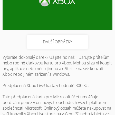
DALŠÍ OBRÁZKY
Vybíráte dokonalý dárek? Už jste ho našli. Darujte přátelům
nebo rodině dárkovou kartu pro Xbox. Mohou si za ni koupit
hry, aplikace nebo něco jiného a užít si je na své konzoli
Xbox nebo jiném zařízení s Windows.
Předplacená Xbox Live! karta v hodnotě 800 Kč.
Tato předplacená karta pro Microsoft účet umožňuje
používání peněz v onlinových obchodech všech platforem
společnosti Microsoft. Onlinový obsah můžete nakupovat na
vaší konzoli v Xbox Live store, na vašem PC nebo tabletu ve