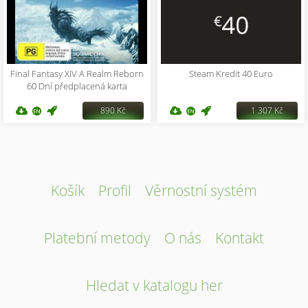
Final Fantasy XIV A Realm Reborn
Steam Kredit 40 Euro
60 Dní předplacená karta
890 Kč
1 307 Kč
Košík
Profil
Věrnostní systém
Platební metody
O nás
Kontakt
Hledat v katalogu her