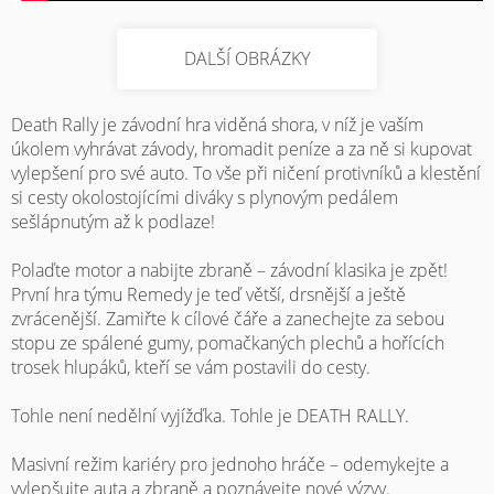
DALŠÍ OBRÁZKY
Death Rally je závodní hra viděná shora, v níž je vaším
úkolem vyhrávat závody, hromadit peníze a za ně si kupovat
vylepšení pro své auto. To vše při ničení protivníků a klestění
si cesty okolostojícími diváky s plynovým pedálem
sešlápnutým až k podlaze!
Polaďte motor a nabijte zbraně – závodní klasika je zpět!
První hra týmu Remedy je teď větší, drsnější a ještě
zvrácenější. Zamiřte k cílové čáře a zanechejte za sebou
stopu ze spálené gumy, pomačkaných plechů a hořících
trosek hlupáků, kteří se vám postavili do cesty.
Tohle není nedělní vyjížďka. Tohle je DEATH RALLY.
Masivní režim kariéry pro jednoho hráče – odemykejte a
vylepšujte auta a zbraně a poznávejte nové výzvy.