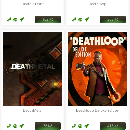
Death's Door
Deathloop
102 Kč
365 Kč
DeathMetal
Deathloop Deluxe Edition
36 Kč
416 Kč