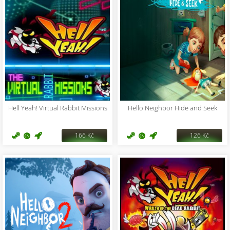
Hell Yeah! Virtual Rabbit Missions
Hello Neighbor Hide and Seek
166 Kč
126 Kč