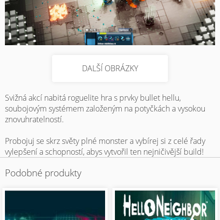
DALŠÍ OBRÁZKY
Svižná akcí nabitá roguelite hra s prvky bullet hellu,
soubojovým systémem založeným na potyčkách a vysokou
znovuhratelností.
Probojuj se skrz světy plné monster a vybírej si z celé řady
vylepšení a schopností, abys vytvořil ten nejničivější build!
Podobné produkty