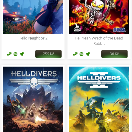
Hello Neighbor 2
Hell Yeah Wrath of the Dead
Rabbit
259 Kč
36 Kč