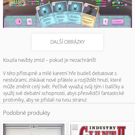
DALŠÍ OBRÁZKY
Kouzla navždy zmizí – pokud je nezachráníš!
V této přístupné a milé karetní hře budeš debatovat s
nestvůrami, získávat nové přátele a rozjíždět hnutí, které
může změnit celý svět. Pečlivě vyvažuj svůj tým i balíčky a
využij své debatní schopnosti, abys přesvědčil fantastické
protivníky, aby se přidali na tvou stranu!
Podobné produkty