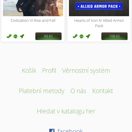
Civilization VI Rise and Fall
Hearts of Iron IV Allied Armor
Pack
90 Kč
108 Kč
Košík
Profil
Věrnostní systém
Platební metody
O nás
Kontakt
Hledat v katalogu her
facebook