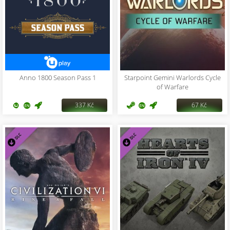
Anno 1800 Season Pass 1
Starpoint Gemini Warlords Cycle
of Warfare
337 Kč
67 Kč