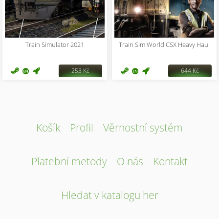
Train Simulator 2021
Train Sim World CSX Heavy Haul
253 Kč
644 Kč
Košík
Profil
Věrnostní systém
Platební metody
O nás
Kontakt
Hledat v katalogu her