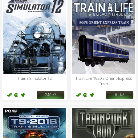
Trainz Simulator 12
Train Life 1920's Orient-Express
Train
240 Kč
61 Kč