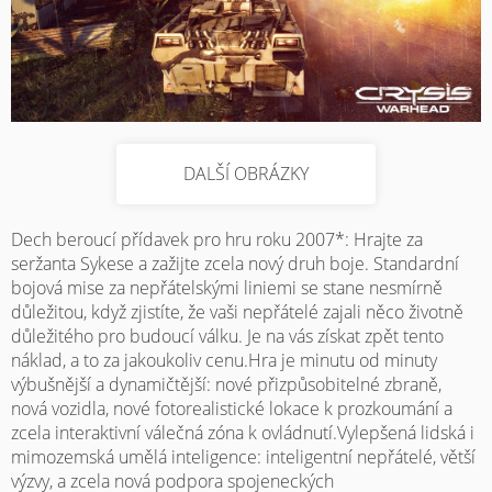
DALŠÍ OBRÁZKY
Dech beroucí přídavek pro hru roku 2007*: Hrajte za
seržanta Sykese a zažijte zcela nový druh boje. Standardní
bojová mise za nepřátelskými liniemi se stane nesmírně
důležitou, když zjistíte, že vaši nepřátelé zajali něco životně
důležitého pro budoucí válku. Je na vás získat zpět tento
náklad, a to za jakoukoliv cenu.Hra je minutu od minuty
výbušnější a dynamičtější: nové přizpůsobitelné zbraně,
nová vozidla, nové fotorealistické lokace k prozkoumání a
zcela interaktivní válečná zóna k ovládnutí.Vylepšená lidská i
mimozemská umělá inteligence: inteligentní nepřátelé, větší
výzvy, a zcela nová podpora spojeneckých