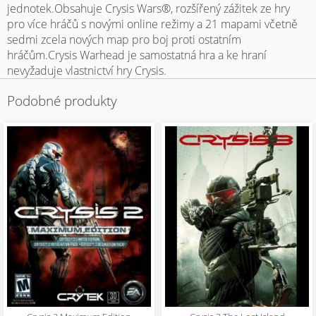
jednotek.Obsahuje Crysis Wars®, rozšířený zážitek ze hry
pro více hráčů s novými online režimy a 21 mapami včetně
sedmi zcela nových map pro boj proti ostatním
hráčům.Crysis Warhead je samostatná hra a ke hraní
nevyžaduje vlastnictví hry Crysis.
Podobné produkty