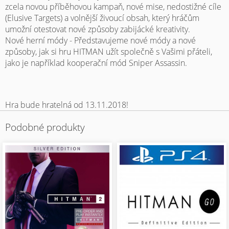
zcela novou příběhovou kampaň, nové mise, nedostižné cíle
(Elusive Targets) a volnější živoucí obsah, který hráčům
umožní otestovat nové způsoby zabijácké kreativity.
Nové herní módy - Představujeme nové módy a nové
způsoby, jak si hru HITMAN užít společně s Vašimi přáteli,
jako je například kooperační mód Sniper Assassin.
Hra bude hratelná od 13.11.2018!
Podobné produkty