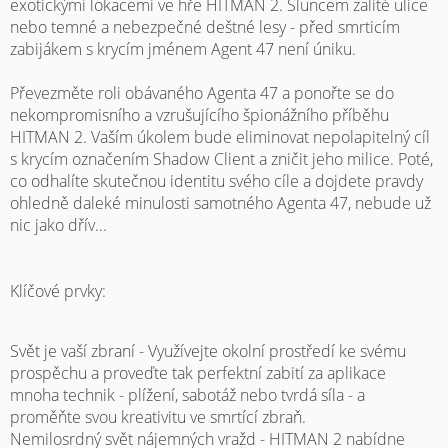
exotickými lokacemi ve hře HITMAN 2. Sluncem zalité ulice
nebo temné a nebezpečné deštné lesy - před smrticím
zabijákem s krycím jménem Agent 47 není úniku.
Převezměte roli obávaného Agenta 47 a ponořte se do
nekompromisního a vzrušujícího špionážního příběhu
HITMAN 2. Vaším úkolem bude eliminovat nepolapitelný cíl
s krycím označením Shadow Client a zničit jeho milice. Poté,
co odhalíte skutečnou identitu svého cíle a dojdete pravdy
ohledně daleké minulosti samotného Agenta 47, nebude už
nic jako dřív...
Klíčové prvky:
Svět je vaší zbraní - Využívejte okolní prostředí ke svému
prospěchu a proveďte tak perfektní zabití za aplikace
mnoha technik - plížení, sabotáž nebo tvrdá síla - a
proměňte svou kreativitu ve smrtící zbraň.
Nemilosrdný svět nájemných vražd - HITMAN 2 nabídne