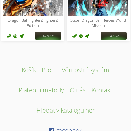
Dragon Ball FighterZ FighterZ
Super Dragon Ball Heroes World
Edition
Mission
426 Kč
142 Kč
Košík
Profil
Věrnostní systém
Platební metody
O nás
Kontakt
Hledat v katalogu her
facebook