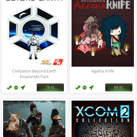
Civilization Beyond Earth
Agatha Knife
Exoplanets Pack
78 Kč
89 Kč