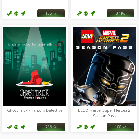
156 Kč
87 Kč
Ghost Trick Phantom Detective
LEGO Marvel Super Heroes 2
Season Pass
736 Kč
100 Kč