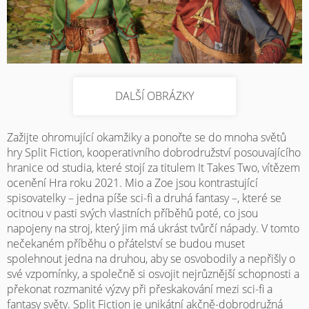
DALŠÍ OBRÁZKY
Zažijte ohromující okamžiky a ponořte se do mnoha světů
hry Split Fiction, kooperativního dobrodružství posouvajícího
hranice od studia, které stojí za titulem It Takes Two, vítězem
ocenění Hra roku 2021. Mio a Zoe jsou kontrastující
spisovatelky – jedna píše sci-fi a druhá fantasy –, které se
ocitnou v pasti svých vlastních příběhů poté, co jsou
napojeny na stroj, který jim má ukrást tvůrčí nápady. V tomto
nečekaném příběhu o přátelství se budou muset
spolehnout jedna na druhou, aby se osvobodily a nepřišly o
své vzpomínky, a společně si osvojit nejrůznější schopnosti a
překonat rozmanité výzvy při přeskakování mezi sci-fi a
fantasy světy. Split Fiction je unikátní akčně-dobrodružná