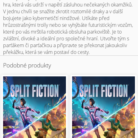
hra, která vás udrží v napětí zásluhou nečekaných okamžiků.
V jednu chvíli se snažíte zkrotit roztomilé draky a v další
bojujete jako kybernetičtí nindžové. Utíkáte před
hrůzostrašnými trolly nebo se vyhýbáte futuristickým vozům,
které po vás mrštila robotická obsluha parkoviště. Je to
zvláštní, divoké a ideální pro společné hraní. Utvořte tým s
parťákem či parťačkou a připravte se překonat jakoukoliv
překážku, která se vám postaví do cesty.
Podobné produkty