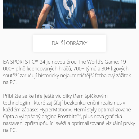
DALŠÍ OBRÁZKY
EA SPORTS FC™ 24 je novou érou The World’s Game: 19
000+ plně licencovaných hráčů, 700+ týmů a 30+ ligových
soutěží zaručují historicky nejautentičtější fotbalový zážitek
na PC.
Přibližte se ke hře ještě víc díky třem špičkovým
technologiím, které zajišťují bezkonkurenční realismus v
každém zápase: HyperMotionV, Herní styly optimalizované
Opta a vylepšený engine Frostbite™, plus nová grafická
nastavení zpřístupňující svěží a optimalizované vizuální prvky
na PC.