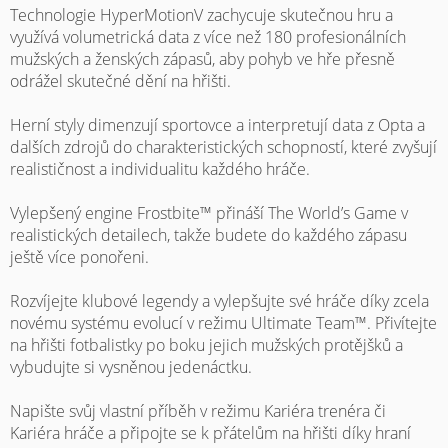
Technologie HyperMotionV zachycuje skutečnou hru a
využívá volumetrická data z více než 180 profesionálních
mužských a ženských zápasů, aby pohyb ve hře přesně
odrážel skutečné dění na hřišti.
Herní styly dimenzují sportovce a interpretují data z Opta a
dalších zdrojů do charakteristických schopností, které zvyšují
realističnost a individualitu každého hráče.
Vylepšený engine Frostbite™ přináší The World’s Game v
realistických detailech, takže budete do každého zápasu
ještě více ponořeni.
Rozvíjejte klubové legendy a vylepšujte své hráče díky zcela
novému systému evolucí v režimu Ultimate Team™. Přivítejte
na hřišti fotbalistky po boku jejich mužských protějšků a
vybudujte si vysněnou jedenáctku.
Napište svůj vlastní příběh v režimu Kariéra trenéra či
Kariéra hráče a připojte se k přátelům na hřišti díky hraní