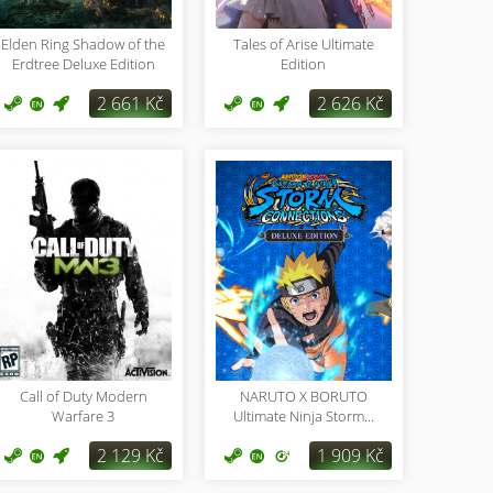
Elden Ring Shadow of the
Tales of Arise Ultimate
Erdtree Deluxe Edition
Edition
2 661 Kč
2 626 Kč
Call of Duty Modern
NARUTO X BORUTO
Warfare 3
Ultimate Ninja Storm...
2 129 Kč
1 909 Kč