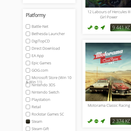
12 Labours of Hercules III
Platformy
Girl Power
Battle-Net
9 441 Kč
Bethesda Launcher
DigiTopCD
Direct Download
EA App
Epic Games
GOG.com
Microsoft Store (Win 10
& Win 11)
Nintendo 3DS
Nintendo Switch
Playstation
Motorama Classic Racing
Retail
Rockstar Games SC
2 374 Kč
Steam
Steam Gift