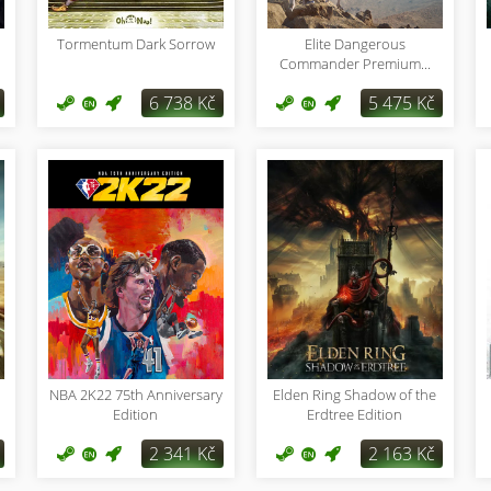
Tormentum Dark Sorrow
Elite Dangerous
Commander Premium...
6 738 Kč
5 475 Kč
NBA 2K22 75th Anniversary
Elden Ring Shadow of the
Edition
Erdtree Edition
2 341 Kč
2 163 Kč