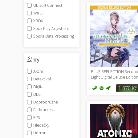
Ubisoft Connect
Wii U
XBOX
Xbox Play Anywhere
Špidla Data Processing
Žánry
Akční
BLUE REFLECTION Secon
Light Digital Deluxe Editio
Detektivní
Digital
1 870 Kč
DLC
Dobrodružné
Early access
FPS
Hledačky
Horror