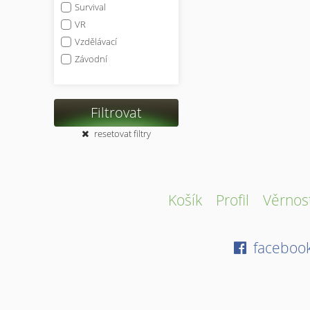
Survival
VR
Vzdělávací
Závodní
Filtrovat
resetovat filtry
Košík
Profil
Věrnos
faceboo