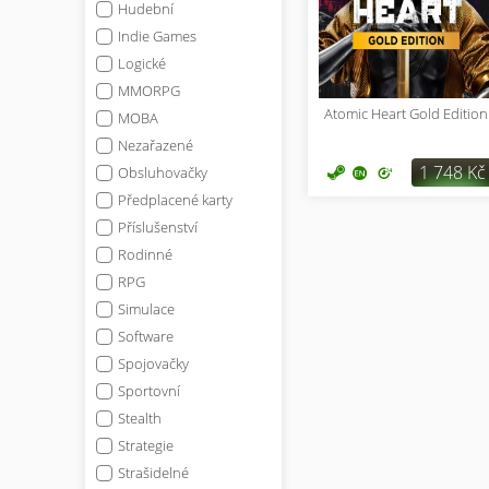
Hudební
Indie Games
Logické
MMORPG
Atomic Heart Gold Edition
MOBA
Nezařazené
1 748 Kč
Obsluhovačky
Předplacené karty
Příslušenství
Rodinné
RPG
Simulace
Software
Spojovačky
Sportovní
Stealth
Strategie
Strašidelné