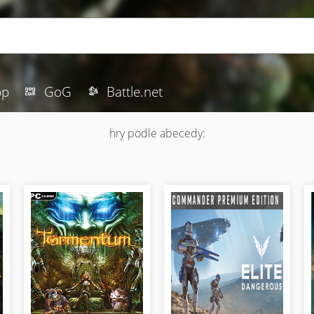
pp
GoG
Battle.net
hry podle abecedy: