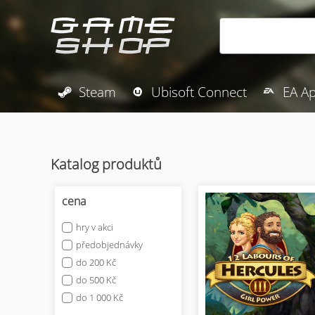
Steam
Ubisoft Connect
EA A
Katalog produktů
cena
hry v akci
předobjednávky
do 200 Kč
do 500 Kč
do 1 000 Kč