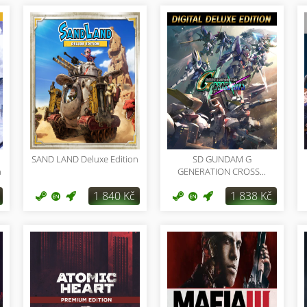
d
SAND LAND Deluxe Edition
SD GUNDAM G
n
GENERATION CROSS...
1 840 Kč
1 838 Kč