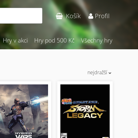
Hledat
Košík
Profil
Hry v akci
Hry pod 500 Kč
Všechny hry
nejdražší