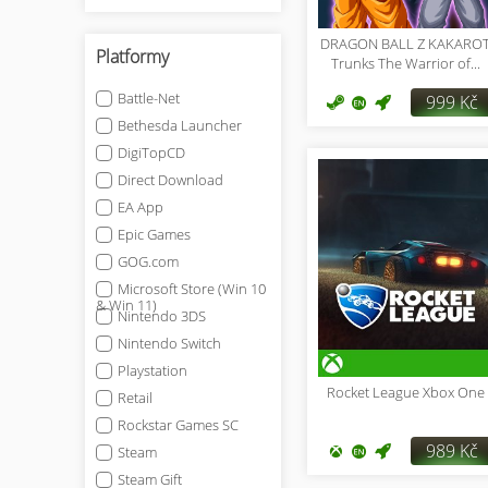
DRAGON BALL Z KAKARO
Platformy
Trunks The Warrior of...
Battle-Net
999 Kč
Bethesda Launcher
DigiTopCD
Direct Download
EA App
Epic Games
GOG.com
Microsoft Store (Win 10
& Win 11)
Nintendo 3DS
Nintendo Switch
Playstation
Rocket League Xbox One
Retail
Rockstar Games SC
989 Kč
Steam
Steam Gift