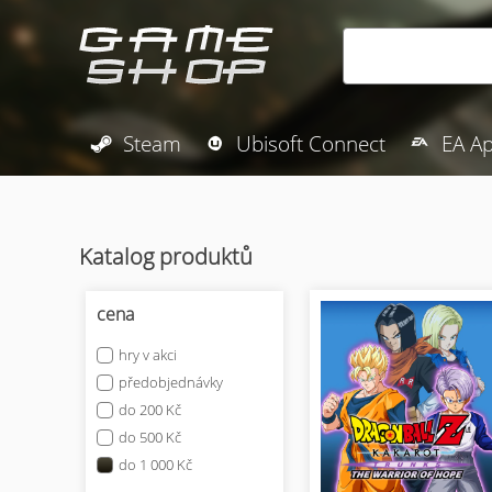
Steam
Ubisoft Connect
EA A
Katalog produktů
cena
hry v akci
předobjednávky
do 200 Kč
do 500 Kč
do 1 000 Kč