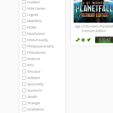
Hudební
Indie Games
Logické
MMORPG
Age of Wonders Planetfall
MOBA
Premium Edition
Nezařazené
970 Kč
Obsluhovačky
Předplacené karty
Příslušenství
Rodinné
RPG
Simulace
Software
Spojovačky
Sportovní
Stealth
Strategie
Strašidelné