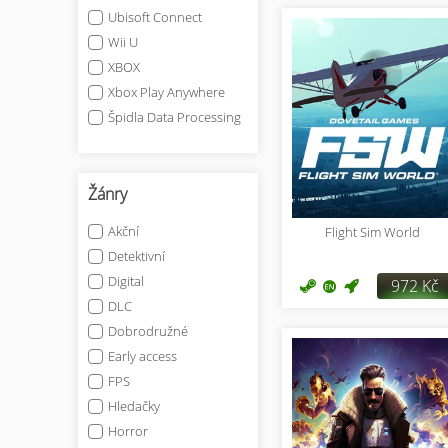
Ubisoft Connect
Wii U
XBOX
Xbox Play Anywhere
Špidla Data Processing
Žánry
Akční
Flight Sim World
Detektivní
Digital
972 Kč
DLC
Dobrodružné
Early access
FPS
Hledačky
Horror