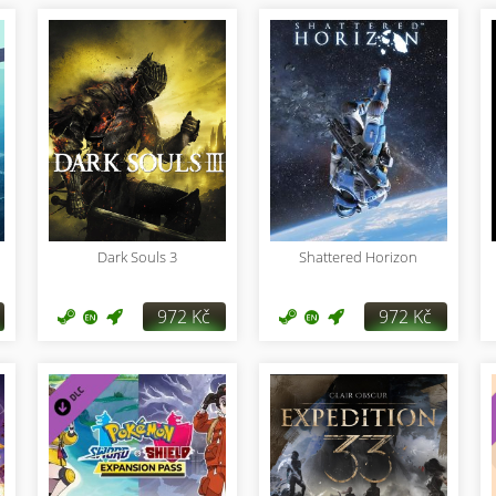
Dark Souls 3
Shattered Horizon
972 Kč
972 Kč