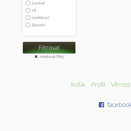
Survival
VR
Vzdělávací
Závodní
Filtrovat
resetovat filtry
Košík
Profil
Věrnos
faceboo