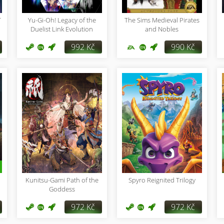
T
Yu-Gi-Oh! Legacy of the
The Sims Medieval Pirates
Duelist Link Evolution
and Nobles
992 Kč
990 Kč
Kunitsu-Gami Path of the
Spyro Reignited Trilogy
Goddess
972 Kč
972 Kč