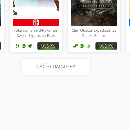
Pokémon Shield/Pokémon
Clair Obscur Expedition 33
Sword Expansion Pass
Deluxe Edition
966 Kč
966 Kč
NAČÍST DALŠÍ HRY