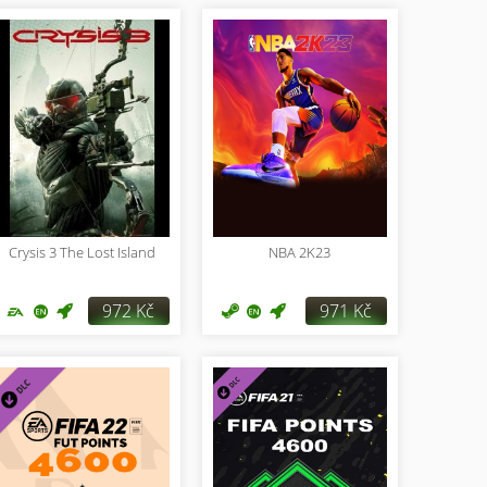
Crysis 3 The Lost Island
NBA 2K23
972 Kč
971 Kč