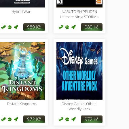
Hybrid Wars
NARUTO SHIPPUDEN
Ultimate Ninja STORM...
989 Kč
989 Kč
Distant Kingdoms
Disney Games Other-
Worldly Pack
972 Kč
972 Kč