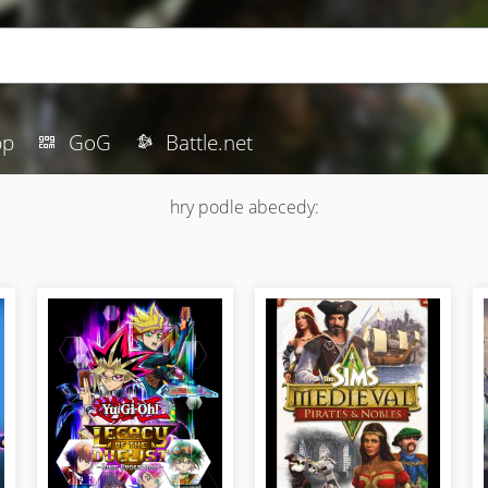
pp
GoG
Battle.net
hry podle abecedy: