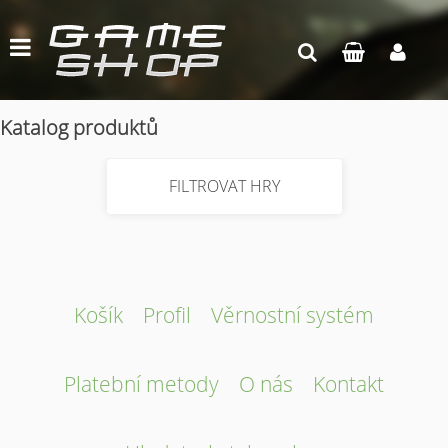
Katalog produktů
FILTROVAT HRY
Košík
Profil
Věrnostní systém
Platební metody
O nás
Kontakt