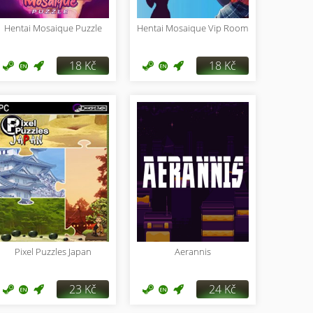
Hentai Mosaique Puzzle
Hentai Mosaique Vip Room
18 Kč
18 Kč
Pixel Puzzles Japan
Aerannis
23 Kč
24 Kč