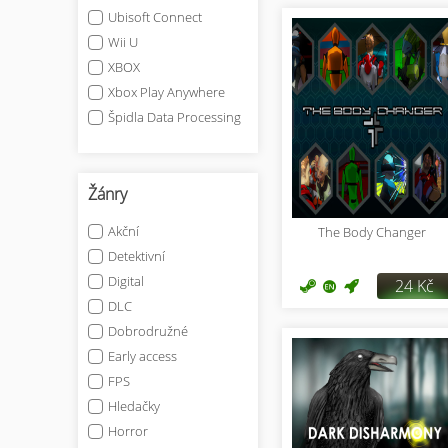
Ubisoft Connect
Wii U
XBOX
Xbox Play Anywhere
Špidla Data Processing
Žánry
Akční
The Body Changer
Detektivní
Digital
24 Kč
DLC
Dobrodružné
Early access
FPS
Hledačky
Horror