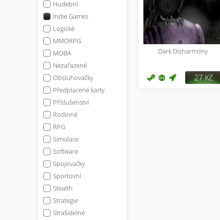
Hudební
Indie Games
Logické
MMORPG
Dark Disharmony
MOBA
Nezařazené
27 Kč
Obsluhovačky
Předplacené karty
Příslušenství
Rodinné
RPG
Simulace
Software
Spojovačky
Sportovní
Stealth
Strategie
Strašidelné