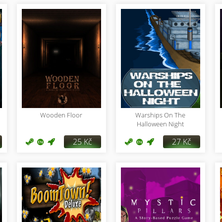
Wooden Floor
Warships On The
Halloween Night
25 Kč
27 Kč