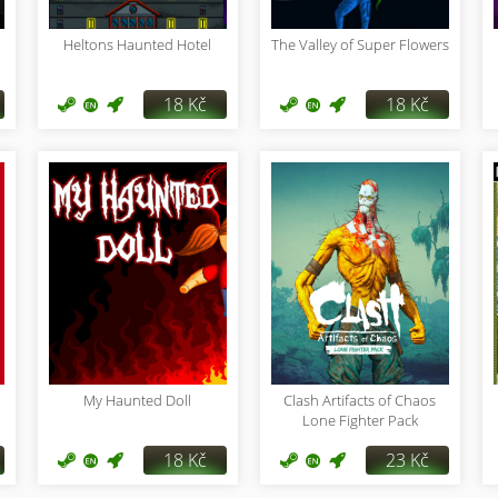
Heltons Haunted Hotel
The Valley of Super Flowers
18 Kč
18 Kč
My Haunted Doll
Clash Artifacts of Chaos
Lone Fighter Pack
18 Kč
23 Kč