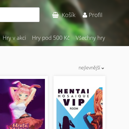
Hledat
Košík
Profil
Hry v akci
Hry pod 500 Kč
Všechny hry
nejlevnější