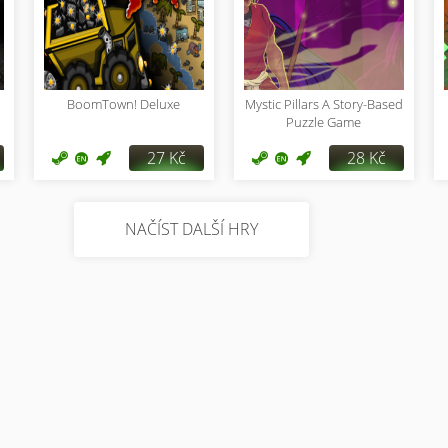
BoomTown! Deluxe
Mystic Pillars A Story-Based
Puzzle Game
27 Kč
28 Kč
NAČÍST DALŠÍ HRY