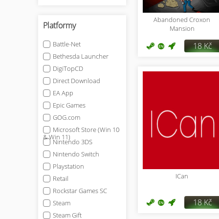
Abandoned Croxon
Platformy
Mansion
Battle-Net
18 Kč
Bethesda Launcher
DigiTopCD
Direct Download
EA App
Epic Games
GOG.com
Microsoft Store (Win 10
& Win 11)
Nintendo 3DS
Nintendo Switch
Playstation
ICan
Retail
Rockstar Games SC
18 Kč
Steam
Steam Gift