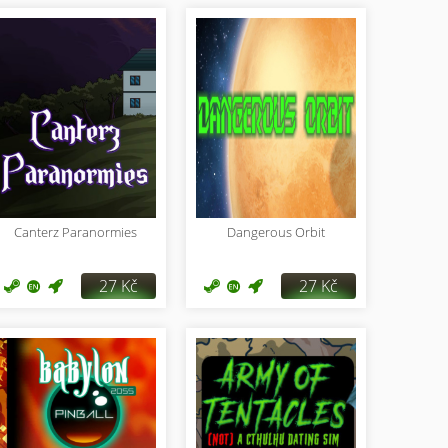
Canterz Paranormies
Dangerous Orbit
27 Kč
27 Kč