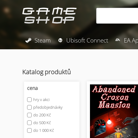
Steam
Ubisoft Connect
EA A
Katalog produktů
cena
hry v akci
předobjednávky
do 200 Kč
do 500 Kč
do 1 000 Kč