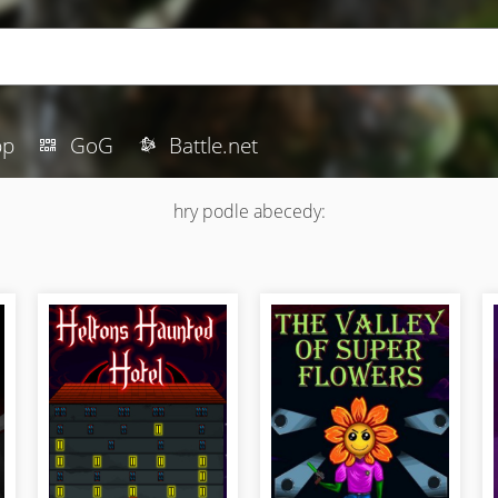
pp
GoG
Battle.net
hry podle abecedy: