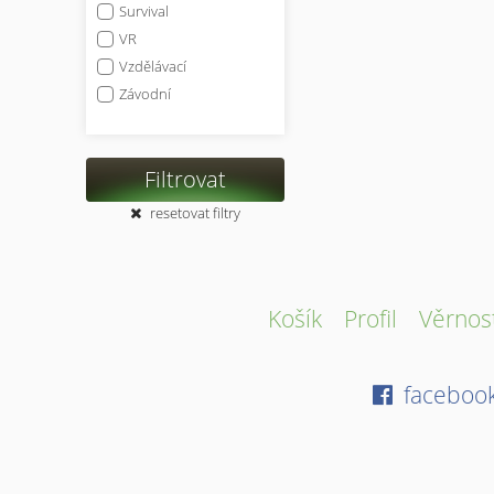
Survival
VR
Vzdělávací
Závodní
Filtrovat
resetovat filtry
Košík
Profil
Věrnos
faceboo