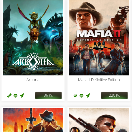
Arboria
Mafia II Definitive Edition
36 Kč
220 Kč