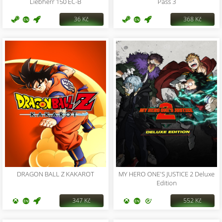
Liebherr 150 EC-B
Pass 3
36 Kč
368 Kč
DRAGON BALL Z KAKAROT
MY HERO ONE'S JUSTICE 2 Deluxe
Edition
347 Kč
552 Kč