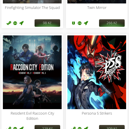
Firefighting Simulator The Squad
Twin Mirror
98 Kč
266 Kč
Resident Evil Raccoon City
Persona 5 Strikers
Edition
229 Kč
309 Kč