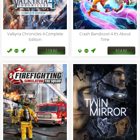
Valkyria Chronicles 4 Complete
Crash Bandicoot 4 It’s About
Edition
Time
119 Kč
614 Kč