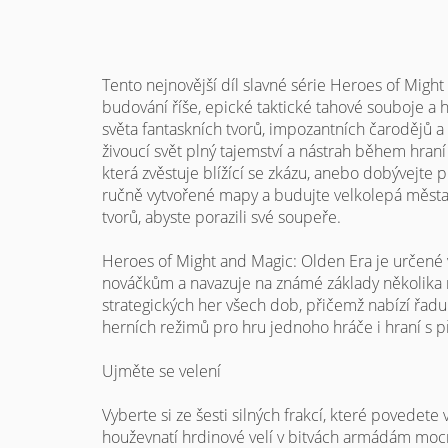
Tento nejnovější díl slavné série Heroes of Might
budování říše, epické taktické tahové souboje 
světa fantaskních tvorů, impozantních čarodějů
živoucí svět plný tajemství a nástrah během hra
která zvěstuje blížící se zkázu, anebo dobývejte
ručně vytvořené mapy a budujte velkolepá měst
tvorů, abyste porazili své soupeře.
Heroes of Might and Magic: Olden Era je určené 
nováčkům a navazuje na známé základy několika
strategických her všech dob, přičemž nabízí řadu 
herních režimů pro hru jednoho hráče i hraní s př
Ujměte se velení
Vyberte si ze šesti silných frakcí, které povedete
houževnatí hrdinové velí v bitvách armádám moc