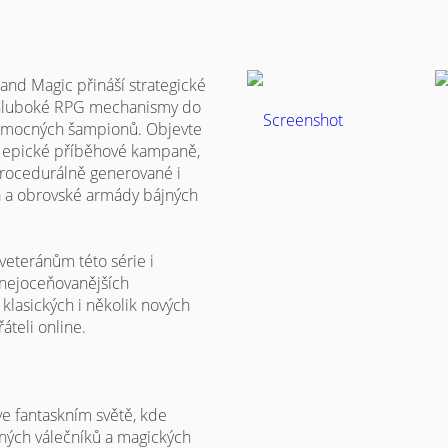
 and Magic přináší strategické
a hluboké RPG mechanismy do
 a mocných šampionů. Objevte
ní epické příběhové kampaně,
 procedurálně generované i
a a obrovské armády bájných
veteránům této série i
 nejoceňovanějších
klasických i několik nových
áteli online.
 ve fantaskním světě, kde
ných válečníků a magických