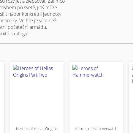
su rozvíjet a zlepšovat. Zatímco
ohybem po světě, jiný může
sílit nábor konkrétní jednotky
onomiky. Ve hře je více než
stní počáteční armádu,
nité strategie.
Heroes of Hellas Origins
Heroes of Hammerwatch