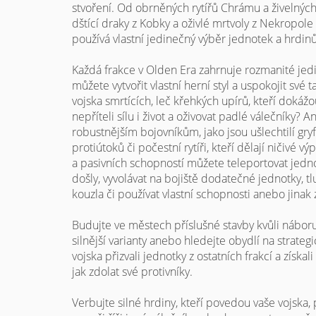
stvoření. Od obrněných rytířů Chrámu a živelný
dštící draky z Kobky a oživlé mrtvoly z Nekropole 
používá vlastní jedinečný výběr jednotek a hrdinů
Každá frakce v Olden Era zahrnuje rozmanité jedi
můžete vytvořit vlastní herní styl a uspokojit své
vojska smrtících, leč křehkých upírů, kteří doká
nepříteli sílu i život a oživovat padlé válečníky?
robustnějším bojovníkům, jako jsou ušlechtilí gr
protiútoků či počestní rytíři, kteří dělají ničivé 
a pasivních schopností můžete teleportovat jedno
došly, vyvolávat na bojiště dodatečné jednotky, t
kouzla či používat vlastní schopnosti anebo jinak 
Budujte ve městech příslušné stavby kvůli nábor
silnější varianty anebo hledejte obydlí na strate
vojska přizvali jednotky z ostatních frakcí a získali
jak zdolat své protivníky.
Verbujte silné hrdiny, kteří povedou vaše vojska,