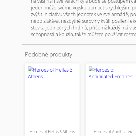
na vaši říši i své válečníky a bude se postupem ča
jeden může svému vojsku pomoct s rychlejším p
zvýšit iniciativu všech jednotek ve své armádě, po
nebo získávat nezbytné suroviny kvůli posílení ek
stovka jedinečných hrdinů, přičemž každý má vla
schopnosti a kouzla, takže můžete používat rozma
Podobné produkty
Heroes of Hellas 3 Athens
Heroes of Annihilated